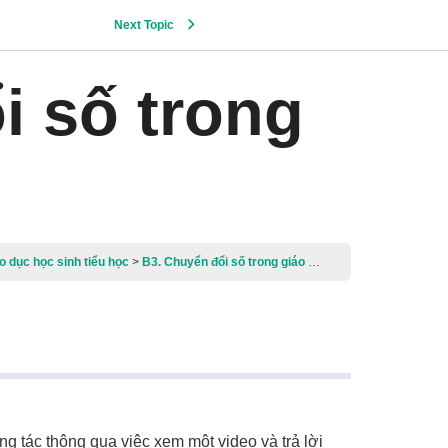
Next Topic
i số trong
o dục học sinh tiểu học
B3. Chuyển đổi số trong giáo dục
g tác thông qua việc xem một video và trả lời