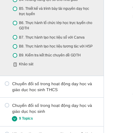
2.2. Thực hành tổ chức lớp học trực tuyến cho
GDMN
B5. Thiết kế và trình bày tài nguyên dạy học
trực tuyến
2.3. Thực hành tạo video bài giảng với Video
Editor Windows 10
B6. Thực hành tổ chức lớp học trực tuyến cho
GDTH
2.4. Thực hành tạo học liệu số với Canva
B7. Thực hành tạo học liệu số với Canva
Kiểm tra phần 2
B8. Thực hành tạo học liệu tương tác với H5P
Kiểm tra kết thúc chuyên đề
B9. Kiểm tra kết thúc chuyên đề GDTH
Khảo sát
Chuyển đổi số trong hoạt động dạy học và
giáo dục học sinh THCS
Chuyển đổi số trong hoạt động dạy học và
giáo dục học sinh
9 Topics