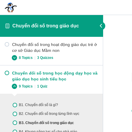
Chuyển đổi số trong giáo dục
Chuyển đổi số trong hoạt động giáo dục trẻ ở
cơ sở Giáo dục Mầm non
8 Topics
|
3 Quizzes
Chuyển đổi số trong học động dạy học và
1.1. Chuyển đổi số là gì?
giáo dục học sinh tiểu học
1.2. Chuyển đổi số trong từng lĩnh vực
9 Topics
|
1 Quiz
1.3. Chuyển đổi số trong giáo dục
1.4. Khung năng lực số cho nhà giáo
B1. Chuyển đổi số là gì?
Kiểm tra phần 1
B2. Chuyển đổi số trong từng lĩnh vực
2.1. Thiết kế và trình bày tài nguyên dạy học
B3. Chuyển đổi số trong giáo dục
trực tuyến
B4. Khung năng lực số cho nhà giáo