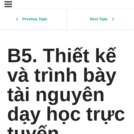
Previous Topic
Next Topic
B5. Thiết kế
và trình bày
tài nguyên
dạy học trực
tuyến