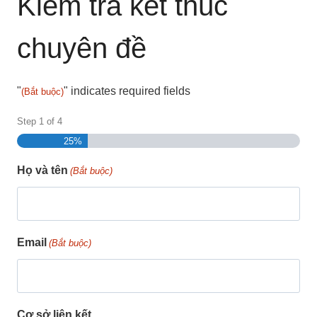
Kiểm tra kết thúc
chuyên đề
"
" indicates required fields
(Bắt buộc)
Step
1
of
4
25%
Họ và tên
(Bắt buộc)
Email
(Bắt buộc)
Cơ sở liên kết