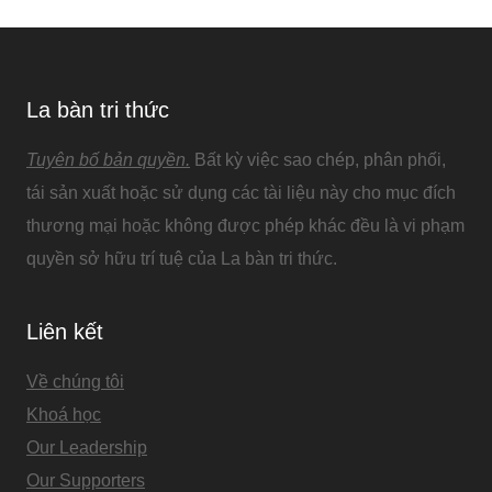
La bàn tri thức
Tuyên bố bản quyền.
Bất kỳ việc sao chép, phân phối,
tái sản xuất hoặc sử dụng các tài liệu này cho mục đích
thương mại hoặc không được phép khác đều là vi phạm
quyền sở hữu trí tuệ của La bàn tri thức.
Liên kết
Về chúng tôi
Khoá học
Our Leadership
Our Supporters